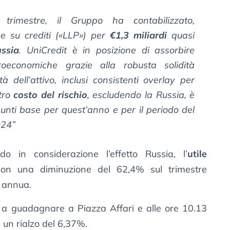
trimestre, il Gruppo ha contabilizzato,
he su crediti («LLP») per
€1,3 miliardi
quasi
ssia
. UniCredit è in posizione di assorbire
roeconomiche grazie alla robusta solidità
à dell’attivo, inclusi consistenti overlay per
stro
costo del rischio
, escludendo la Russia, è
nti base per quest’anno e per il periodo del
024”
o in considerazione l’effetto Russia, l’
utile
con una diminuzione del 62,4% sul trimestre
 annua.
a guadagnare a Piazza Affari e alle ore 10.13
 un rialzo del 6,37%.