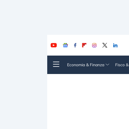
Economia & Finanza
Fisco 