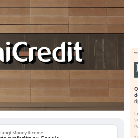
eme alla
«La mia vita è rovinata». Investitori
Q
uidando il
in preda al panico dopo lo scoppio
d
della bolla AI
r
finalmente
Il crollo della bolla AI travolge il
L
tanchezza
Kospi, mentre gli investitori retail (…)
s
r
30 luglio 2026
iungi Money.it come
24