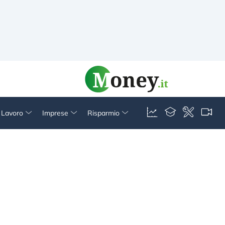
& Lavoro
Imprese
Risparmio