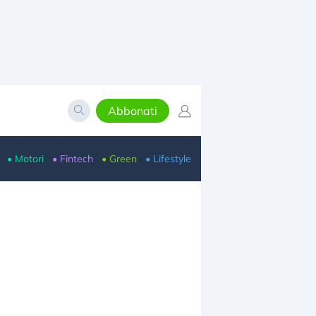
Abbonati
• Motori
• Fintech
• Green
• Lifestyle