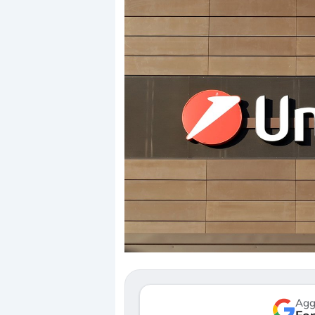
Dalle valutazioni estr
correzione. Cosa sta g
repricing degli asset?
Gli investitori stanno 
mostrando segni di s
verso le (…)
Agg
3 agosto 2026