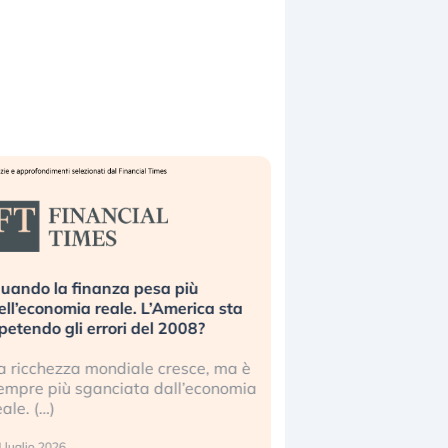
uando la finanza pesa più
Russia e Cina pronti
ell’economia reale. L’America sta
Starlink. Gli investit
ipetendo gli errori del 2008?
sottovalutando il ris
a ricchezza mondiale cresce, ma è
Gli investitori tech c
empre più sganciata dall’economia
ignorare il rischio geop
eale. (…)
17 luglio 2026
 luglio 2026