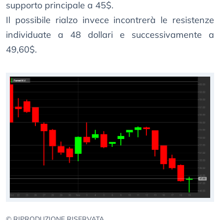
supporto principale a 45$.
Il possibile rialzo invece incontrerà le resistenze
individuate a 48 dollari e successivamente a
49,60$.
© RIPRODUZIONE RISERVATA