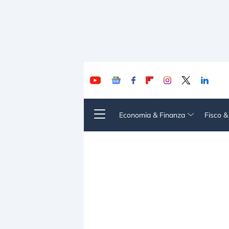
Economia & Finanza
Fisco 