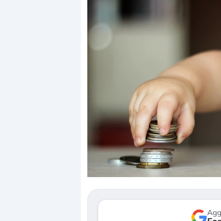
Dalle valutazioni estr
correzione. Cosa sta g
repricing degli asset?
Gli investitori stanno 
mostrando segni di s
verso le (…)
Agg
3 agosto 2026