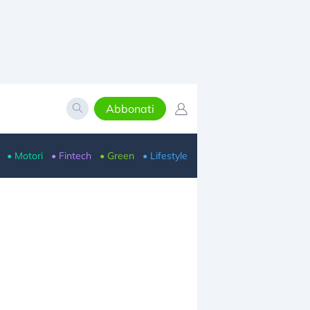
Abbonati
• Motori
• Fintech
• Green
• Lifestyle