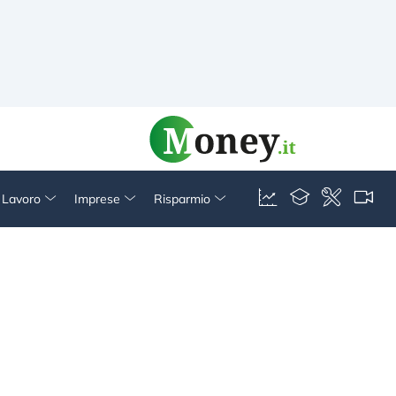
& Lavoro
Imprese
Risparmio