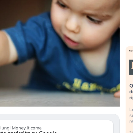
eme alla
«La mia vita è rovinata». Investitori
Q
uidando il
in preda al panico dopo lo scoppio
d
della bolla AI
r
finalmente
Il crollo della bolla AI travolge il
L
tanchezza
Kospi, mentre gli investitori retail (…)
s
r
30 luglio 2026
iungi Money.it come
24