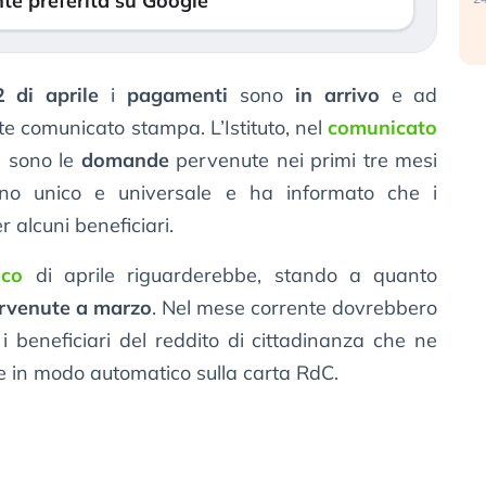
te preferita su Google
 di aprile
i
pagamenti
sono
in arrivo
e ad
te comunicato stampa. L’Istituto, nel
comunicato
e sono le
domande
pervenute nei primi tre mesi
egno unico e universale e ha informato che i
 alcuni beneficiari.
ico
di aprile riguarderebbe, stando a quanto
rvenute a marzo
. Nel mese corrente dovrebbero
i beneficiari del reddito di cittadinanza che ne
ne in modo automatico sulla carta RdC.