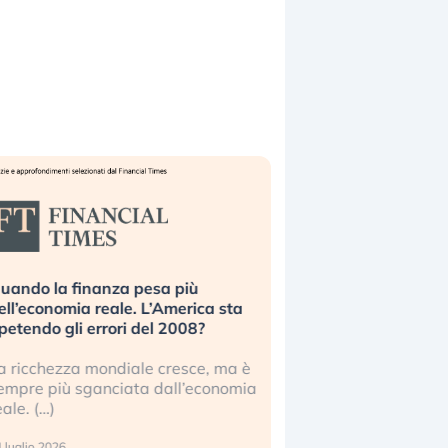
uando la finanza pesa più
Russia e Cina pronti
ell’economia reale. L’America sta
Starlink. Gli investit
ipetendo gli errori del 2008?
sottovalutando il ris
a ricchezza mondiale cresce, ma è
Gli investitori tech c
empre più sganciata dall’economia
ignorare il rischio geop
eale. (…)
17 luglio 2026
 luglio 2026