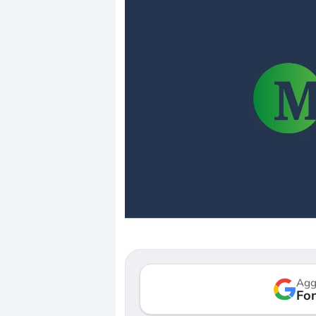
Dalle valutazioni estr
correzione. Cosa sta g
repricing degli asset?
Gli investitori stanno 
mostrando segni di s
Agg
verso le (…)
Fon
3 agosto 2026