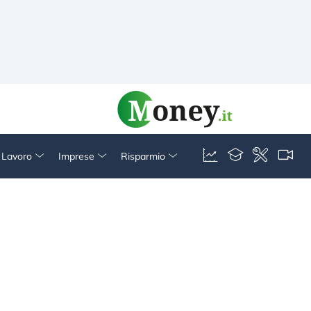
& Lavoro
Imprese
Risparmio