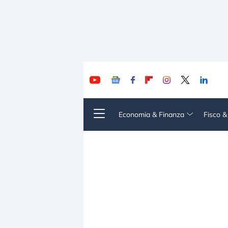
Economia & Finanza
Fisco 