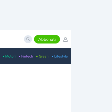
Abbonati
• Motori
• Fintech
• Green
• Lifestyle