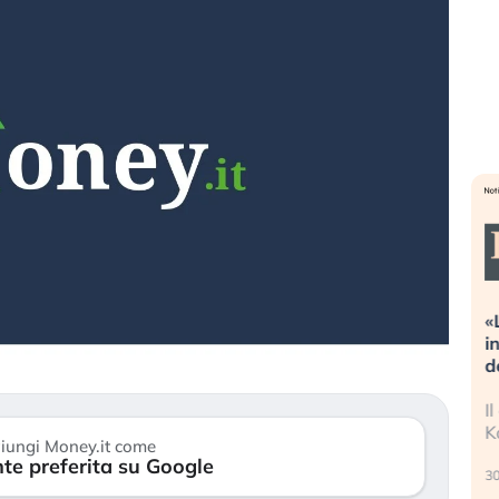
eme alla
«La mia vita è rovinata». Investitori
Q
uidando il
in preda al panico dopo lo scoppio
d
della bolla AI
r
finalmente
Il crollo della bolla AI travolge il
L
tanchezza
Kospi, mentre gli investitori retail (…)
s
iungi Money.it come
r
te preferita su Google
30 luglio 2026
24