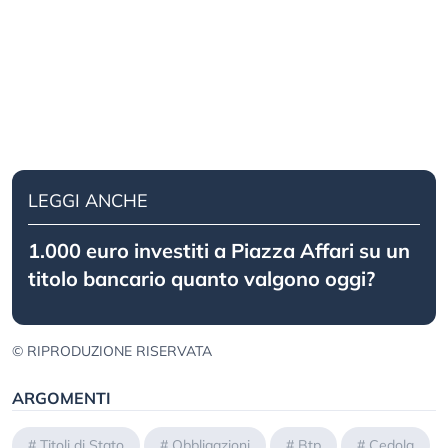
LEGGI ANCHE
1.000 euro investiti a Piazza Affari su un
titolo bancario quanto valgono oggi?
© RIPRODUZIONE RISERVATA
ARGOMENTI
#
Titoli di Stato
#
Obbligazioni
#
Btp
#
Cedola