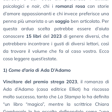
psicologici e
noir
, chi i
romanzi rosa
con storie
d’amore appassionanti e chi invece preferisce una
penna più umorista o un
saggio
ben articolato. Per
questa ardua scelta potrebbe essere d’aiuto
conoscere
15 libri
del
2023
di genere diversi, che
potrebbero incontrare i gusti di diversi lettori, così
da trovare il volume che fa al caso vostro. Ecco
cosa leggere quest’estate.
1)
Come d’aria
di Ada D’Adamo
Vincitore del premio strega 2023
, il romanzo di
Ada d’Adamo (casa editrice Elliot) ha riscosso
molto successo, tanto che
La Stampa
lo ha definito
“un libro “magico”, mentre la scrittrice Chiara
Gamberale lo ha accolto definendolo come “una