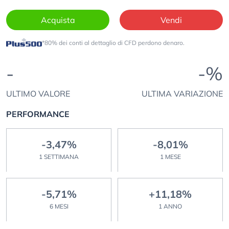
Acquista
Vendi
*80% dei conti al dettaglio di CFD perdono denaro.
-
-%
ULTIMO VALORE
ULTIMA VARIAZIONE
PERFORMANCE
-3,47%
-8,01%
1 SETTIMANA
1 MESE
-5,71%
+11,18%
6 MESI
1 ANNO