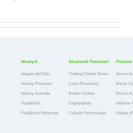
Money.it
Strumenti Finanziari
Finanza 
Mappa del Sito
Trading Online Demo
Borsa It
Money Premium
Corsi (Premium)
Borse E
Money Aziende
Broker Online
Borsa A
Pubblicità
Criptovalute
Materie 
Pubblicità Elettorale
Calcolo Percentuale
Valute (