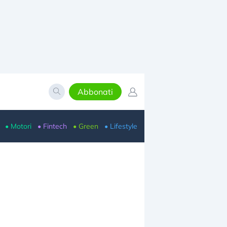
Abbonati
• Motori
• Fintech
• Green
• Lifestyle