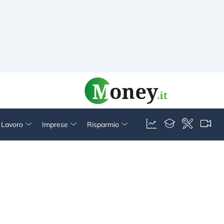
& Lavoro
Imprese
Risparmio