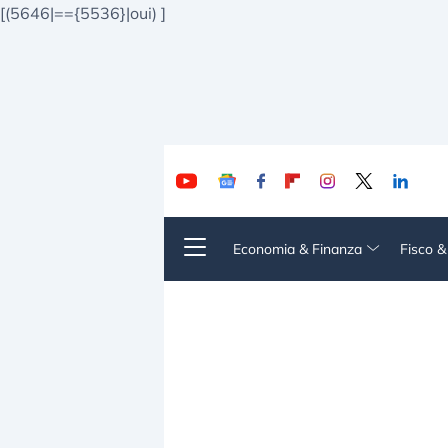
[(5646|=={5536}|oui)
]
Economia & Finanza
Fisco 