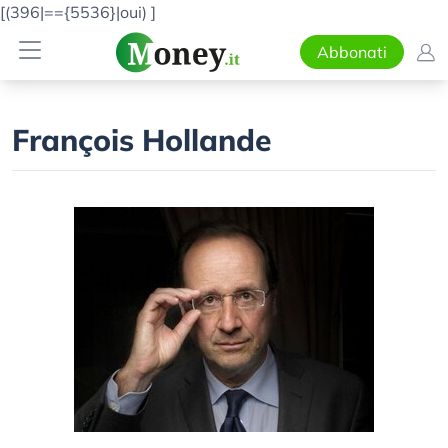
[(396|=={5536}|oui)
]
Abbonati
François Hollande