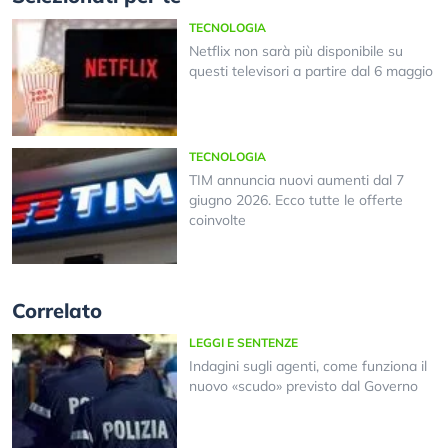
TECNOLOGIA
Netflix non sarà più disponibile su
questi televisori a partire dal 6 maggio
TECNOLOGIA
TIM annuncia nuovi aumenti dal 7
giugno 2026. Ecco tutte le offerte
coinvolte
Correlato
LEGGI E SENTENZE
Indagini sugli agenti, come funziona il
nuovo «scudo» previsto dal Governo