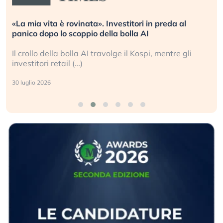
vestitori in preda al
Quando la finanza pesa più d
la bolla AI
L’America sta ripetendo gli e
olge il Kospi, mentre gli
La ricchezza mondiale cresce
sganciata dall’economia reale
24 luglio 2026