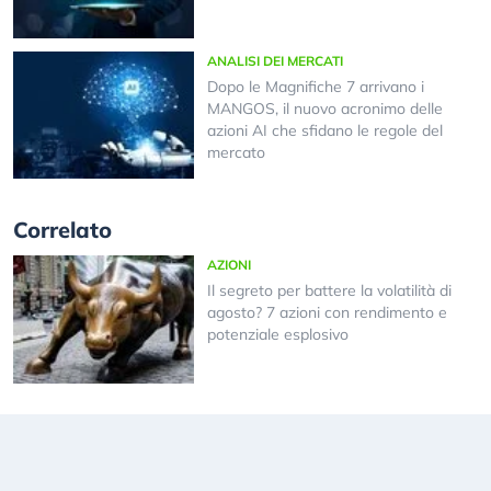
ANALISI DEI MERCATI
Dopo le Magnifiche 7 arrivano i
MANGOS, il nuovo acronimo delle
azioni AI che sfidano le regole del
mercato
Correlato
AZIONI
Il segreto per battere la volatilità di
agosto? 7 azioni con rendimento e
potenziale esplosivo