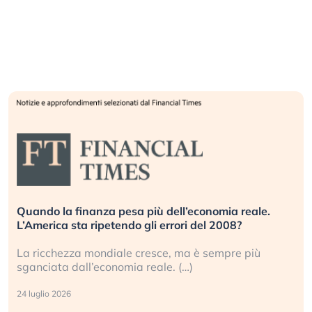
esa più dell’economia reale.
Russia e Cina pronti a 
ndo gli errori del 2008?
investitori stanno sott
le cresce, ma è sempre più
Gli investitori tech con
mia reale. (…)
geopolitico: il (…)
17 luglio 2026