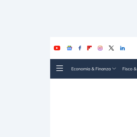
Economia & Finanza
Fisco 