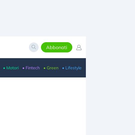
Abbonati
• Motori
• Fintech
• Green
• Lifestyle