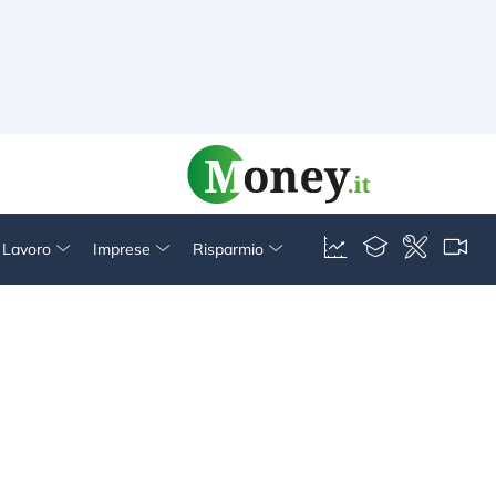
& Lavoro
Imprese
Risparmio