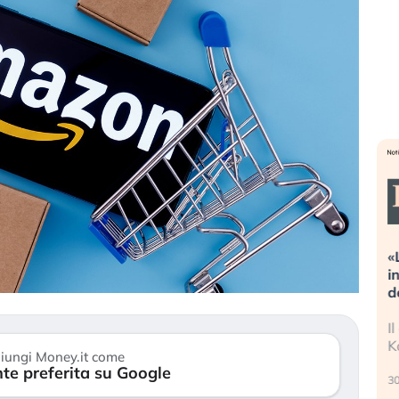
treme alla
«La mia vita è rovinata». Investitori
 guidando il
in preda al panico dopo lo scoppio
t?
della bolla AI
o finalmente
Il crollo della bolla AI travolge il
stanchezza
Kospi, mentre gli investitori retail (…)
iungi Money.it come
te preferita su Google
30 luglio 2026