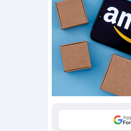
Dalle valutazioni es
correzione. Cosa sta
repricing degli asse
Gli investitori stann
mostrando segni di 
Agg
verso le (…)
Fon
3 agosto 2026