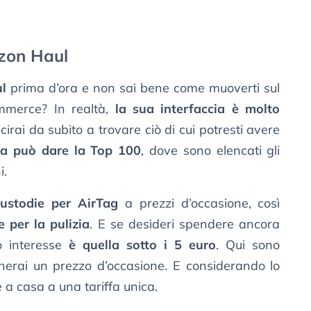
zon Haul
l
prima d’ora e non sai bene come muoverti sul
ommerce? In realtà,
la sua interfaccia è molto
cirai da subito a trovare ciò di cui potresti avere
la può dare la Top 100
, dove sono elencati gli
i.
custodie per AirTag
a prezzi d’occasione, così
 per la pulizia
. E se desideri spendere ancora
o interesse
è quella sotto i 5 euro
. Qui sono
agherai un prezzo d’occasione. E considerando lo
e a casa a una tariffa unica.