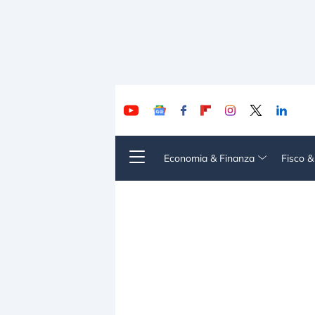
Economia & Finanza
Fisco 