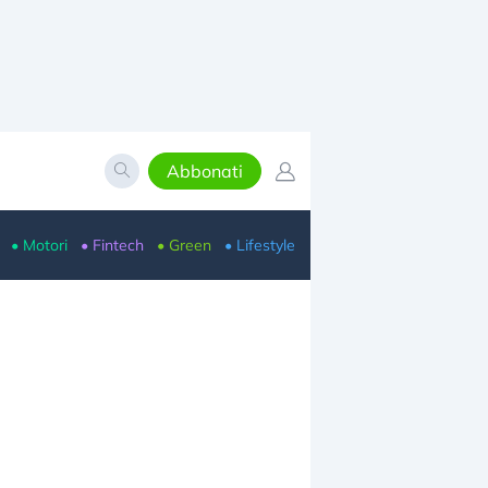
Abbonati
• Motori
• Fintech
• Green
• Lifestyle