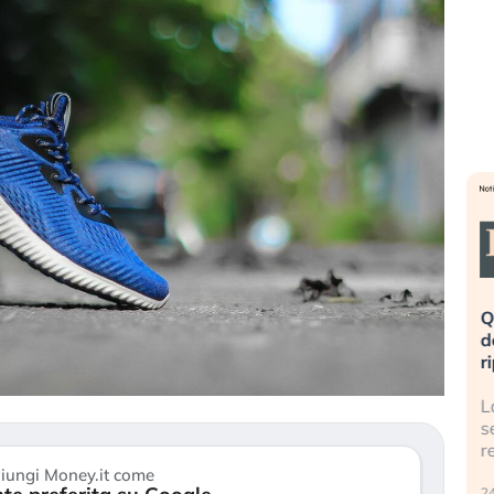
eme alla
«La mia vita è rovinata». Investitori
Q
uidando il
in preda al panico dopo lo scoppio
d
della bolla AI
r
finalmente
Il crollo della bolla AI travolge il
L
tanchezza
Kospi, mentre gli investitori retail (…)
s
r
30 luglio 2026
iungi Money.it come
24