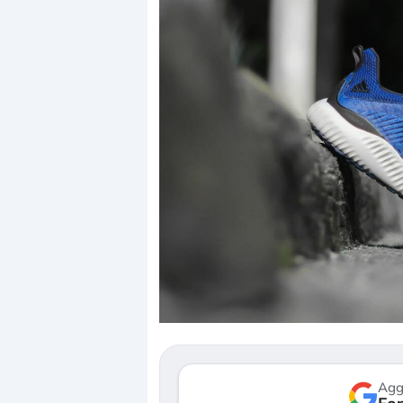
Dalle valutazioni estr
correzione. Cosa sta g
repricing degli asset?
Gli investitori stanno 
mostrando segni di s
verso le (…)
Agg
3 agosto 2026