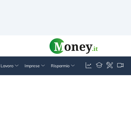
& Lavoro
Imprese
Risparmio