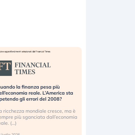
uando la finanza pesa più
Russia e Cina pronti
ell’economia reale. L’America sta
Starlink. Gli investit
ipetendo gli errori del 2008?
sottovalutando il ris
a ricchezza mondiale cresce, ma è
Gli investitori tech c
empre più sganciata dall’economia
ignorare il rischio geop
eale. (…)
17 luglio 2026
 luglio 2026