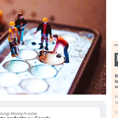
a spegnere
La grande operazione di
B
i stanno
insabbiamento sui data center per
l
io?
l’AI, spiegata sul Financial Times
s
ntinuano a
Le regole sulla trasparenza
P
litico: il (…)
sembrano non valere per i data
s
center e le big (…)
2 
iungi Money.it come
9 luglio 2026