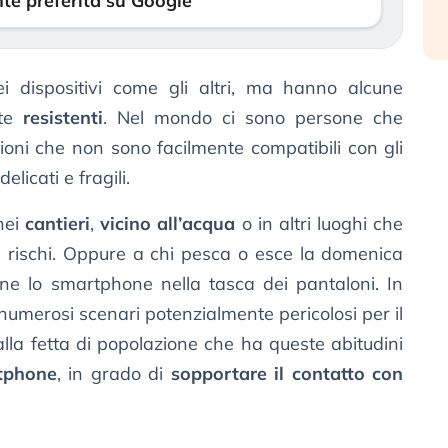
te preferita su Google
 dispositivi come gli altri, ma hanno alcune
nte
resistenti
. Nel mondo ci sono persone che
oni che non sono facilmente compatibili con gli
licati e fragili.
nei
cantieri
,
vicino all’acqua
o in altri luoghi che
rischi. Oppure a chi pesca o esce la domenica
ene lo smartphone nella tasca dei pantaloni. In
 numerosi scenari potenzialmente pericolosi per il
alla fetta di popolazione che ha queste abitudini
tphone
, in grado di
sopportare il contatto con