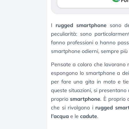
Fon
I
rugged smartphone
sono dei
peculiarità: sono particolarme
fanno professioni o hanno passi
smartphone odierni, sempre più de
Pensate a coloro che lavorano 
espongono lo smartphone a dei 
per fare una gita in moto e ti
queste situazioni, si presentano
proprio
smartphone
. È proprio 
che si rivolgono i
rugged smar
l’acqua
e le
cadute
.