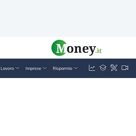
& Lavoro
Imprese
Risparmio