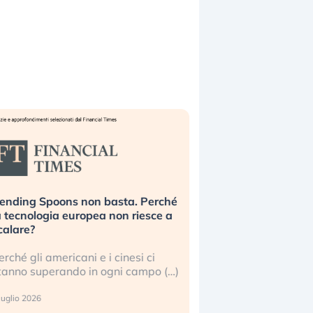
ending Spoons non basta. Perché
Dalle valutazioni estre
a tecnologia europea non riesce a
correzione. Cosa sta gu
calare?
repricing degli asset?
erché gli americani e i cinesi ci
Gli investitori stanno fi
tanno superando in ogni campo (…)
mostrando segni di sta
verso le (…)
luglio 2026
3 agosto 2026