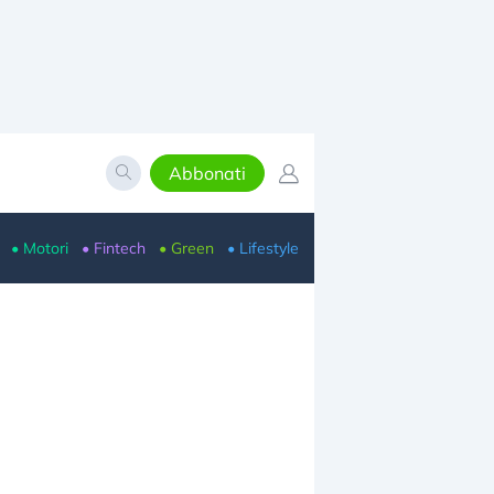
Abbonati
• Motori
• Fintech
• Green
• Lifestyle