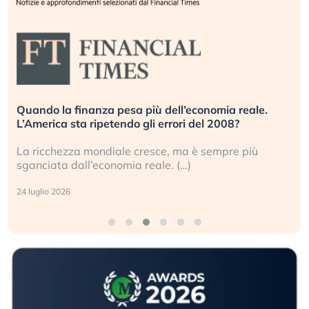
e.
Russia e Cina pronti a spegnere Starlink. Gli
investitori stanno sottovalutando il rischio?
Gli investitori tech continuano a ignorare il rischio
geopolitico: il (…)
17 luglio 2026