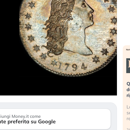
eme alla
«La mia vita è rovinata». Investitori
Q
uidando il
in preda al panico dopo lo scoppio
d
della bolla AI
r
finalmente
Il crollo della bolla AI travolge il
L
tanchezza
Kospi, mentre gli investitori retail (…)
s
iungi Money.it come
r
te preferita su Google
30 luglio 2026
24