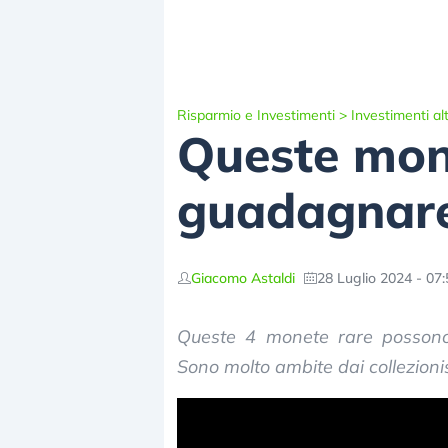
Risparmio e Investimenti
>
Investimenti alt
Queste mone
guadagnare
Giacomo Astaldi
28 Luglio 2024 - 07:
Queste 4 monete rare possono
Sono molto ambite dai collezionist