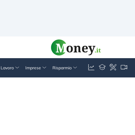
& Lavoro
Imprese
Risparmio