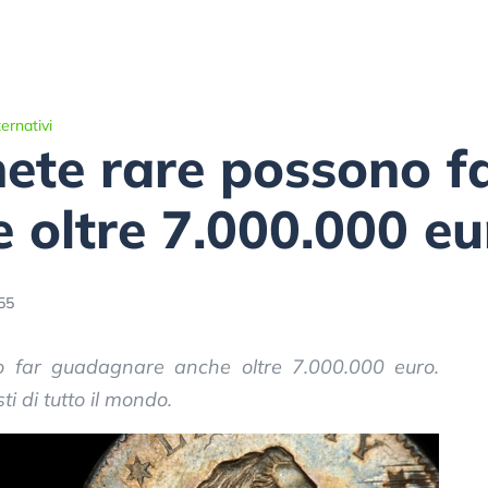
ernativi
te rare possono fa
 oltre 7.000.000 eu
55
 far guadagnare anche oltre 7.000.000 euro.
i di tutto il mondo.