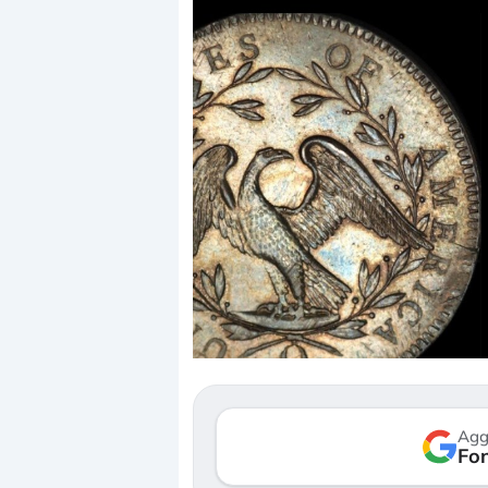
Dalle valutazioni estr
correzione. Cosa sta g
repricing degli asset?
Gli investitori stanno 
mostrando segni di s
Agg
verso le (…)
Fon
3 agosto 2026