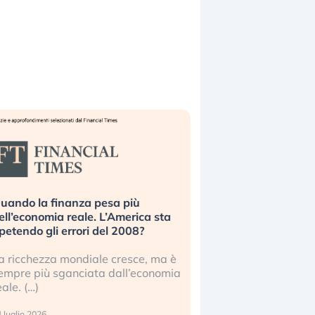
uando la finanza pesa più
Russia e Cina pronti
ell’economia reale. L’America sta
Starlink. Gli investit
ipetendo gli errori del 2008?
sottovalutando il ris
a ricchezza mondiale cresce, ma è
Gli investitori tech c
empre più sganciata dall’economia
ignorare il rischio geop
eale. (…)
17 luglio 2026
 luglio 2026