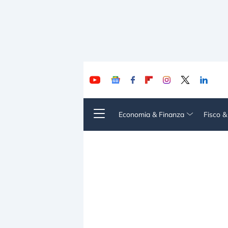
Economia & Finanza
Fisco 