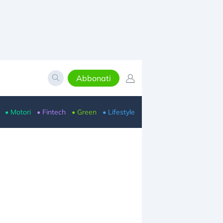
Abbonati
• Motori
• Fintech
• Green
• Lifestyle