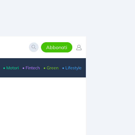
Abbonati
• Motori
• Fintech
• Green
• Lifestyle