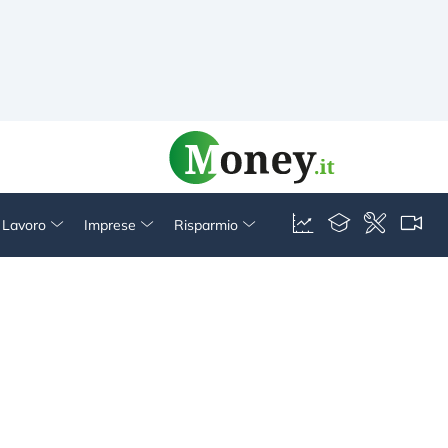
& Lavoro
Imprese
Risparmio