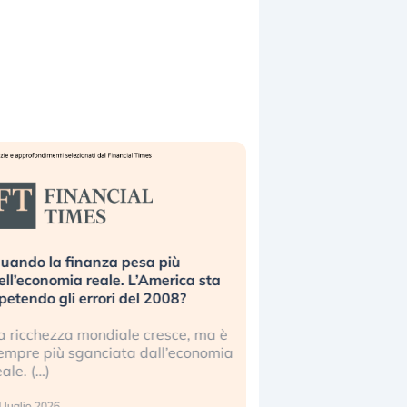
uando la finanza pesa più
Russia e Cina pronti
ell’economia reale. L’America sta
Starlink. Gli investit
ipetendo gli errori del 2008?
sottovalutando il ris
a ricchezza mondiale cresce, ma è
Gli investitori tech c
empre più sganciata dall’economia
ignorare il rischio geop
eale. (…)
17 luglio 2026
 luglio 2026