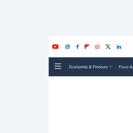
Economia & Finanza
Fisco 