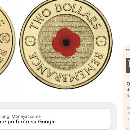
eme alla
«La mia vita è rovinata». Investitori
Q
uidando il
in preda al panico dopo lo scoppio
d
della bolla AI
r
finalmente
Il crollo della bolla AI travolge il
L
tanchezza
Kospi, mentre gli investitori retail (…)
s
iungi Money.it come
r
te preferita su Google
30 luglio 2026
24