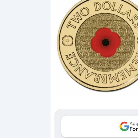
Dalle valutazioni estr
correzione. Cosa sta g
repricing degli asset?
Gli investitori stanno 
mostrando segni di s
Agg
verso le (…)
Fon
3 agosto 2026