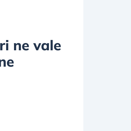
i ne vale
one