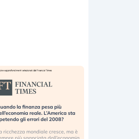
uando la finanza pesa più
Russia e Cina pronti
ell’economia reale. L’America sta
Starlink. Gli investit
ipetendo gli errori del 2008?
sottovalutando il ris
a ricchezza mondiale cresce, ma è
Gli investitori tech c
empre più sganciata dall’economia
ignorare il rischio geop