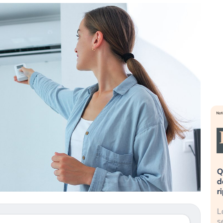
eme alla
«La mia vita è rovinata». Investitori
Q
uidando il
in preda al panico dopo lo scoppio
d
della bolla AI
r
finalmente
Il crollo della bolla AI travolge il
L
tanchezza
Kospi, mentre gli investitori retail (…)
s