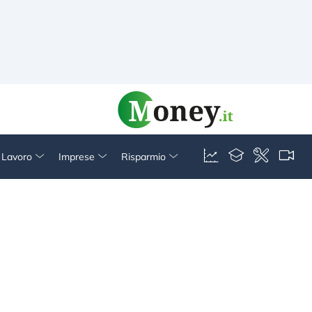
& Lavoro
Imprese
Risparmio