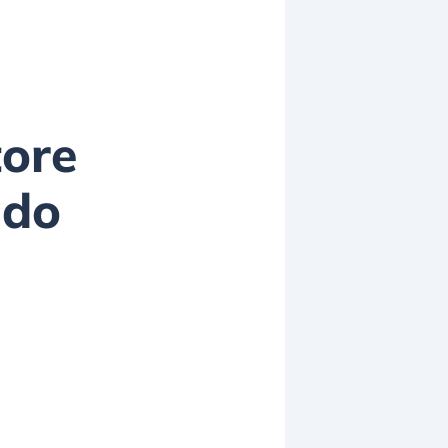
tore
ndo