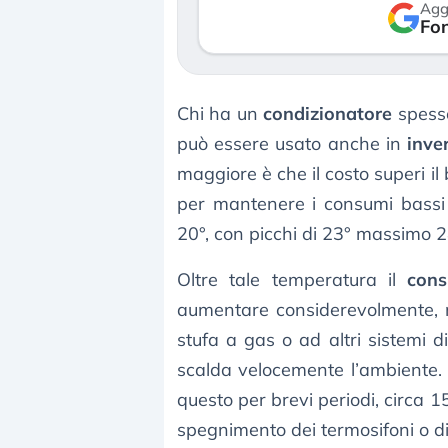
Agg
verso le (…)
Fon
3 agosto 2026
Chi ha un
condizionatore
spesso
può essere usato anche in
inve
maggiore è che il costo superi il
per mantenere i consumi bassi
20°, con picchi di 23° massimo 24
Oltre tale temperatura il
cons
aumentare considerevolmente, 
stufa a gas o ad altri sistemi d
scalda velocemente l’ambiente. Un
questo per brevi periodi, circa 1
spegnimento dei termosifoni o di