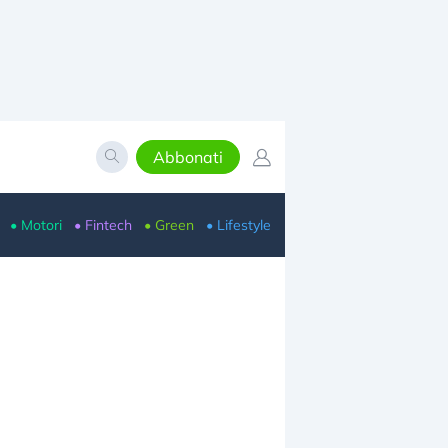
Abbonati
• Motori
• Fintech
• Green
• Lifestyle