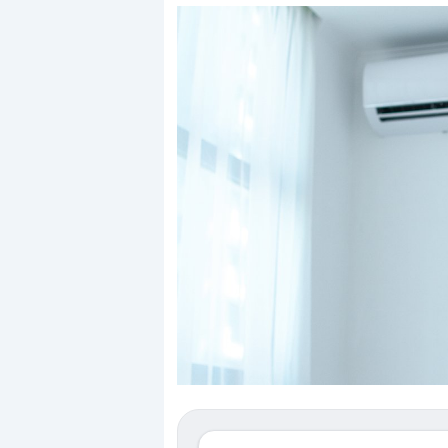
Dalle valutazioni estr
correzione. Cosa sta g
repricing degli asset?
Gli investitori stanno 
mostrando segni di s