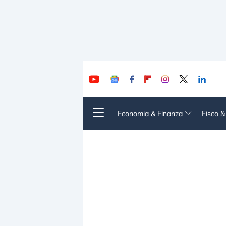
Economia & Finanza
Fisco 