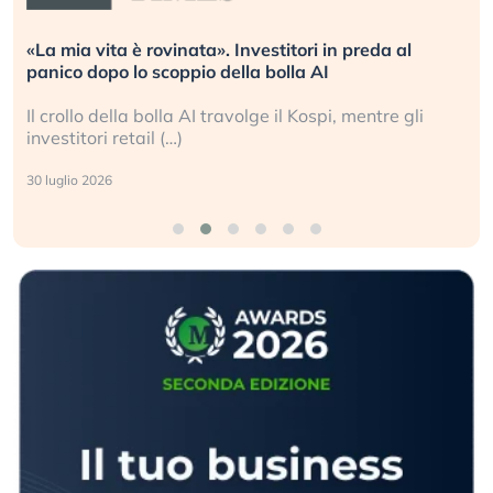
vita è rovinata». Investitori in preda al
Quando la
dopo lo scoppio della bolla AI
L’America 
o della bolla AI travolge il Kospi, mentre gli
La ricche
ori retail (…)
sganciata 
2026
24 luglio 202