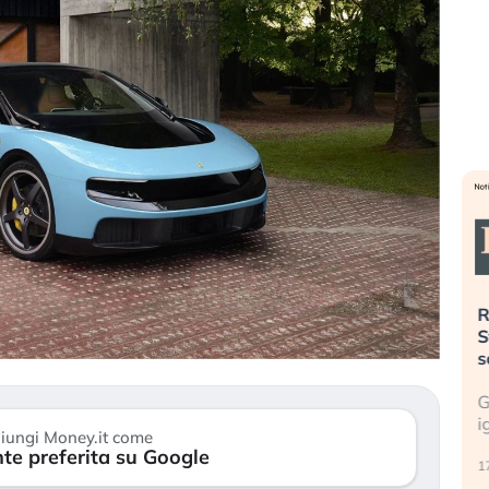
». Investitori
Quando la finanza pesa più
R
o lo scoppio
dell’economia reale. L’America sta
S
ripetendo gli errori del 2008?
s
travolge il
La ricchezza mondiale cresce, ma è
G
itori retail (…)
sempre più sganciata dall’economia
i
iungi Money.it come
reale. (…)
te preferita su Google
17
24 luglio 2026