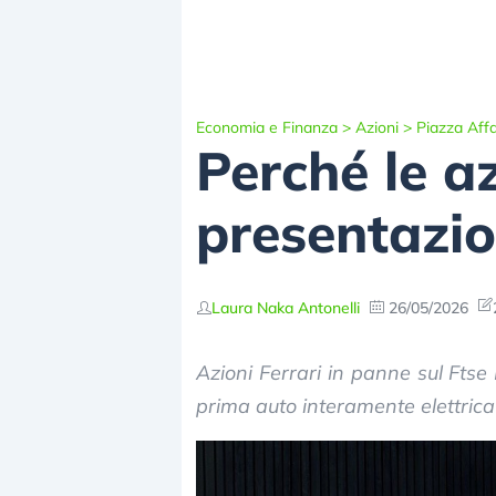
Economia e Finanza
>
Azioni
>
Piazza Affa
Perché le az
presentazion
Laura Naka Antonelli
26/05/2026
Azioni Ferrari in panne sul Ftse
prima auto interamente elettrica