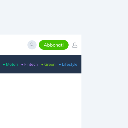
Abbonati
• Motori
• Fintech
• Green
• Lifestyle