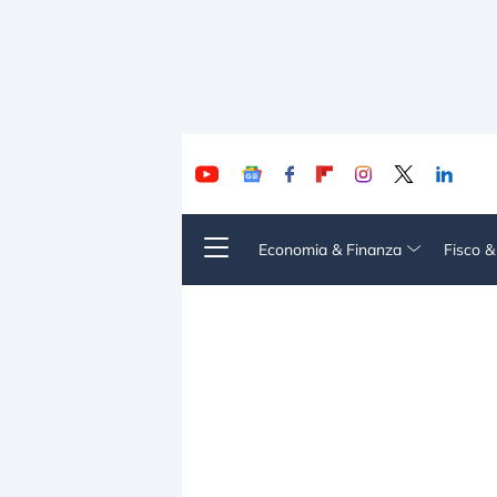
Economia & Finanza
Fisco 