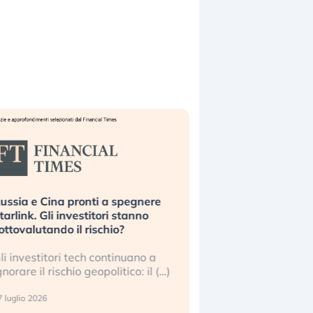
ussia e Cina pronti a spegnere
La grande operazion
tarlink. Gli investitori stanno
insabbiamento sui da
ottovalutando il rischio?
l’AI, spiegata sul Fi
li investitori tech continuano a
Le regole sulla trasp
gnorare il rischio geopolitico: il (…)
sembrano non valere 
center e le big (…)
 luglio 2026
9 luglio 2026