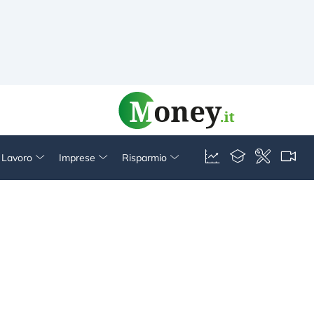
& Lavoro
Imprese
Risparmio