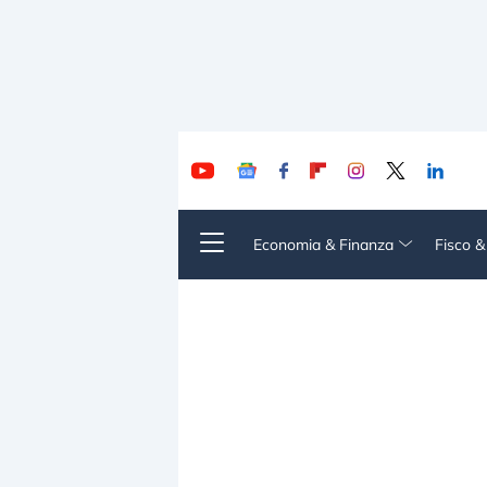
Economia & Finanza
Fisco 