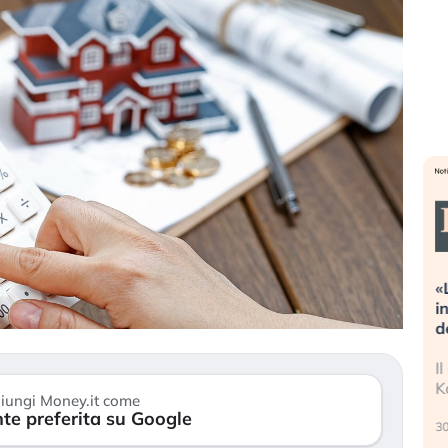
ioni estreme alla
«La mia vita è rovinata». Investit
osa sta guidando il
in preda al panico dopo lo scopp
li asset?
della bolla AI
ri stanno finalmente
Il crollo della bolla AI travolge il
gni di stanchezza
Kospi, mentre gli investitori retail
iungi Money.it come
te preferita su Google
30 luglio 2026