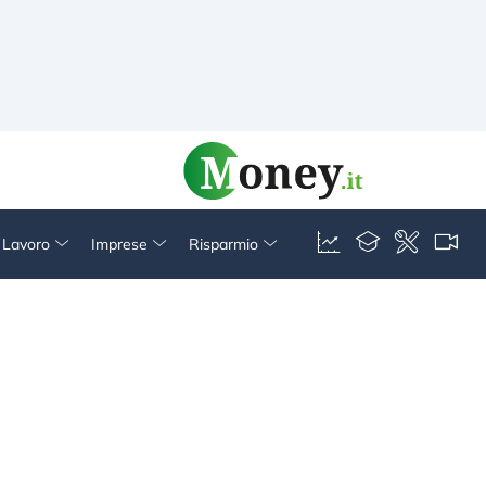
& Lavoro
Imprese
Risparmio