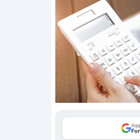
Dalle valutaz
correzione. C
repricing deg
Gli investito
mostrando se
Agg
verso le (…)
Fon
3 agosto 2026