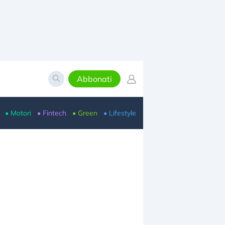
Abbonati
• Motori
• Fintech
• Green
• Lifestyle