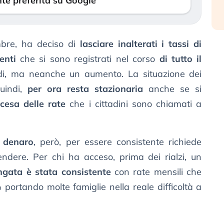
te preferita su Google
mbre, ha deciso di
lasciare inalterati i tassi di
enti
che si sono registrati nel corso
di tutto il
ndi, ma neanche un aumento. La situazione dei
quindi,
per ora resta stazionaria
anche se si
scesa delle rate
che i cittadini sono chiamati a
 denaro
, però, per essere consistente richiede
endere. Per chi ha acceso, prima dei rialzi, un
ngata è stata consistente
con rate mensili che
ortando molte famiglie nella reale difficoltà a