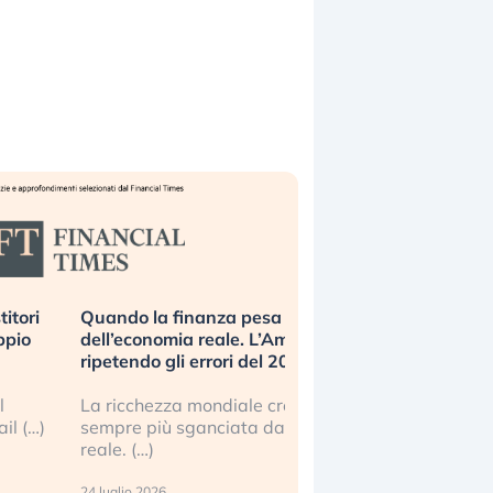
i
Quando la finanza pesa più
Russia e Cina
dell’economia reale. L’America sta
Starlink. Gli 
ripetendo gli errori del 2008?
sottovalutando
La ricchezza mondiale cresce, ma è
Gli investitor
…)
sempre più sganciata dall’economia
ignorare il ris
reale. (…)
17 luglio 2026
24 luglio 2026