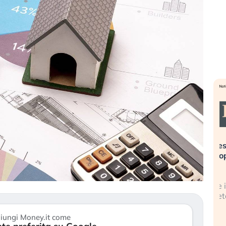
oni estreme alla
«La mia vita è rovinata». Investitor
sa sta guidando il
in preda al panico dopo lo scoppio
 asset?
della bolla AI
 stanno finalmente
Il crollo della bolla AI travolge il
ni di stanchezza
Kospi, mentre gli investitori retail (
30 luglio 2026
iungi Money.it come