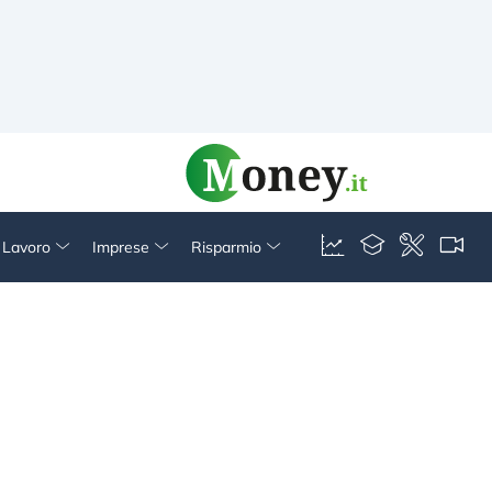
& Lavoro
Imprese
Risparmio