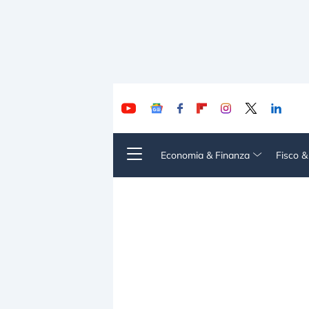
Economia & Finanza
Fisco 