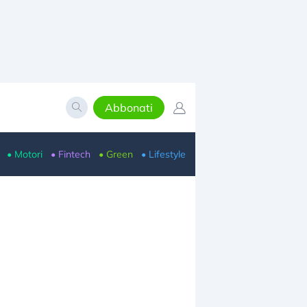
Abbonati
• Motori
• Fintech
• Green
• Lifestyle