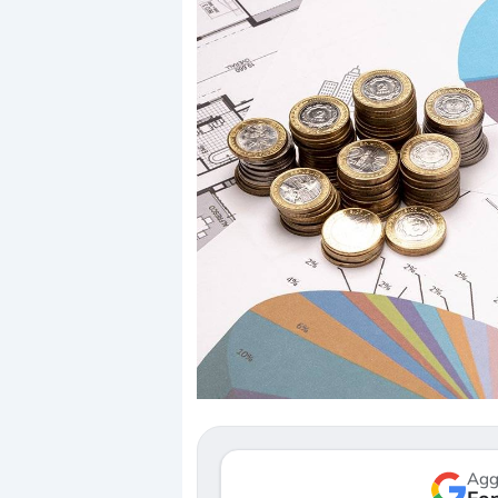
Dalle valutazi
correzione. Co
repricing degli
Gli investitori
mostrando seg
verso le (…)
Agg
3 agosto 2026