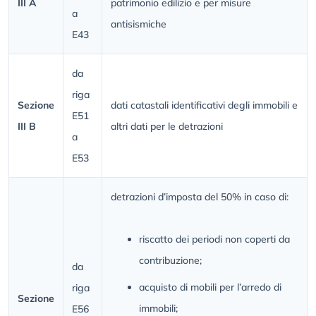
III A
patrimonio edilizio e per misure
a
antisismiche
E43
da
riga
Sezione
dati catastali identificativi degli immobili e
E51
III B
altri dati per le detrazioni
a
E53
detrazioni d’imposta del 50% in caso di:
riscatto dei periodi non coperti da
contribuzione;
da
acquisto di mobili per l’arredo di
riga
Sezione
immobili;
E56