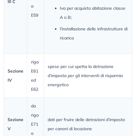
III C
a
Iva per acquisto abitazione classe
E59
A o B;
l’installazione delle infrastrutture di
ricarica
riga
spese per cui spetta la detrazione
Sezione
E61
d’imposta per gli interventi di risparmio
IV
ed
energetico
E62
da
riga
Sezione
dati per fruire delle detrazioni d’imposta
E71
V
per canoni di locazione
a