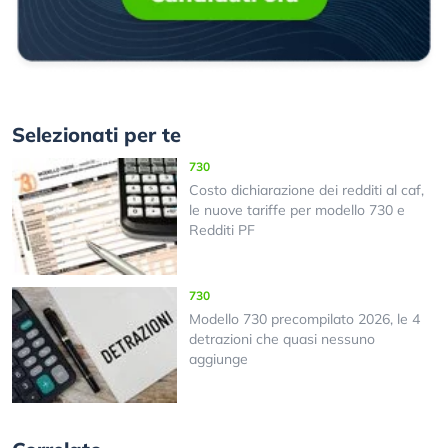
Selezionati per te
730
Costo dichiarazione dei redditi al caf,
le nuove tariffe per modello 730 e
Redditi PF
730
Modello 730 precompilato 2026, le 4
detrazioni che quasi nessuno
aggiunge