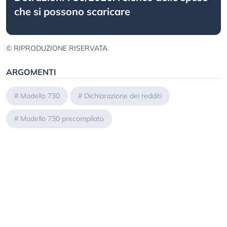
che si possono scaricare
© RIPRODUZIONE RISERVATA
ARGOMENTI
#
Modello 730
#
Dichiarazione dei redditi
#
Modello 730 precompilato