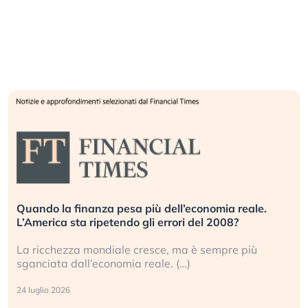
Russia e Cina pronti a spegnere Starlink. Gli
investitori stanno sottovalutando il rischio?
Gli investitori tech continuano a ignorare il rischio
geopolitico: il (…)
17 luglio 2026