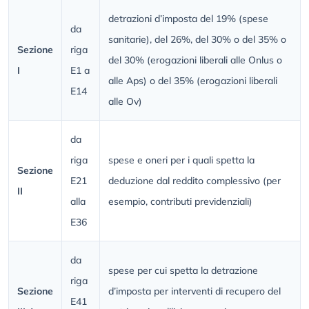
detrazioni d’imposta del 19% (spese
da
sanitarie), del 26%, del 30% o del 35% o
Sezione
riga
del 30% (erogazioni liberali alle Onlus o
I
E1 a
alle Aps) o del 35% (erogazioni liberali
E14
alle Ov)
da
riga
spese e oneri per i quali spetta la
Sezione
E21
deduzione dal reddito complessivo (per
II
alla
esempio, contributi previdenziali)
E36
da
spese per cui spetta la detrazione
riga
Sezione
d’imposta per interventi di recupero del
E41