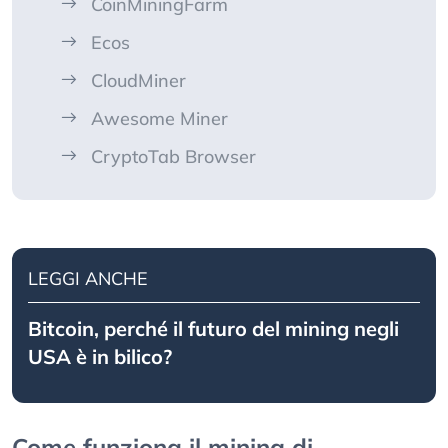
CoinMiningFarm
Ecos
CloudMiner
Awesome Miner
CryptoTab Browser
LEGGI ANCHE
Bitcoin, perché il futuro del mining negli
USA è in bilico?
Come funziona il mining di