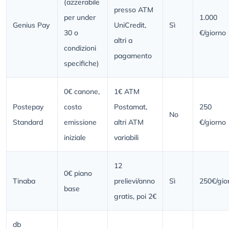
(azzerabile
presso ATM
per under
1.000
Genius Pay
UniCredit,
Sì
30 o
€/giorno
altri a
condizioni
pagamento
specifiche)
0€ canone,
1€ ATM
Postepay
costo
Postamat,
250
No
Standard
emissione
altri ATM
€/giorno
iniziale
variabili
12
0€ piano
Tinaba
prelievi/anno
Sì
250€/gio
base
gratis, poi 2€
db