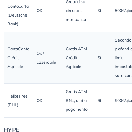
Gratuiti su
Contocarta
0€
circuito e
Sì
500€/gio
(Deutsche
rete banca
Bank)
Secondo 
CartaConto
Gratis ATM
plafond e
0€ /
Crédit
Crédit
Sì
limiti
azzerabile
Agricole
Agricole
impostabi
sulla car
Gratis ATM
Hello! Free
0€
BNL, altri a
Sì
500€/gio
(BNL)
pagamento
HYPE