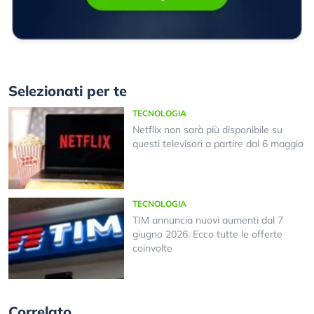
Selezionati per te
TECNOLOGIA
Netflix non sarà più disponibile su
questi televisori a partire dal 6 maggio
TECNOLOGIA
TIM annuncia nuovi aumenti dal 7
giugno 2026. Ecco tutte le offerte
coinvolte
Correlato