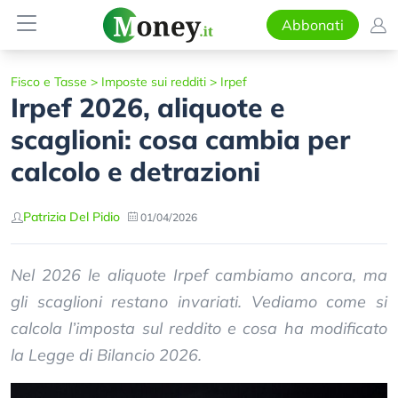
Abbonati
Fisco e Tasse
>
Imposte sui redditi
>
Irpef
Irpef 2026, aliquote e
scaglioni: cosa cambia per
calcolo e detrazioni
Patrizia Del Pidio
01/04/2026
Nel 2026 le aliquote Irpef cambiamo ancora, ma
gli scaglioni restano invariati. Vediamo come si
calcola l’imposta sul reddito e cosa ha modificato
la Legge di Bilancio 2026.