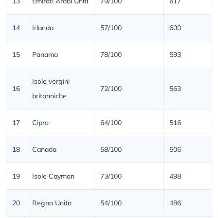
13
Emirati Arabi Uniti
79/100
617
14
Irlanda
57/100
600
15
Panama
78/100
593
Isole vergini
16
72/100
563
britanniche
17
Cipro
64/100
516
18
Canada
58/100
506
19
Isole Cayman
73/100
498
20
Regno Unito
54/100
486