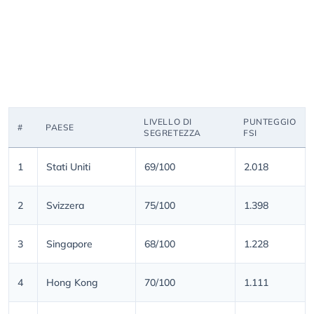
LIVELLO DI
PUNTEGGIO
#
PAESE
SEGRETEZZA
FSI
1
Stati Uniti
69/100
2.018
2
Svizzera
75/100
1.398
3
Singapore
68/100
1.228
4
Hong Kong
70/100
1.111