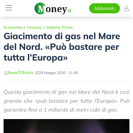
Abbonati
Economia e Finanza
>
Materie Prime
Giacimento di gas nel Mare
del Nord. «Può bastare per
tutta l’Europa»
Ilena D’Errico
29 Maggio 2026 - 21:48
Questo giacimento di gas nel Mare del Nord è così
grande che «può bastare per tutta l’Europa». Può
garantire fino a 1 miliardo di metri cubi di gas.