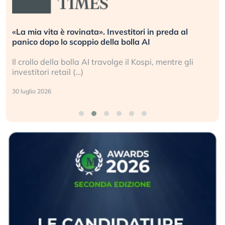
. Investitori in preda al
Quando la finanza pesa pi
della bolla AI
L’America sta ripetendo gl
ravolge il Kospi, mentre gli
La ricchezza mondiale cre
sganciata dall’economia re
24 luglio 2026