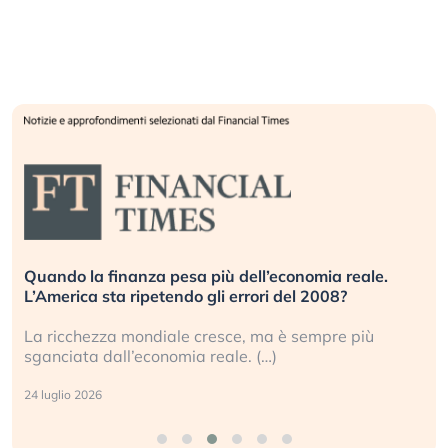
l’economia reale.
Russia e Cina pronti a spegnere St
ri del 2008?
investitori stanno sottovalutando i
ma è sempre più
Gli investitori tech continuano a ign
…)
geopolitico: il (…)
17 luglio 2026