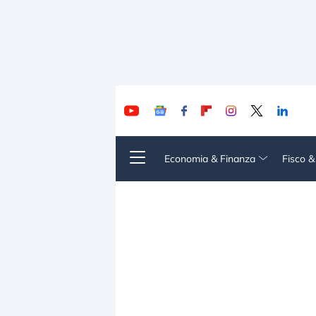
Economia & Finanza
Fisco 