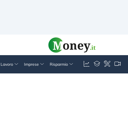
& Lavoro
Imprese
Risparmio