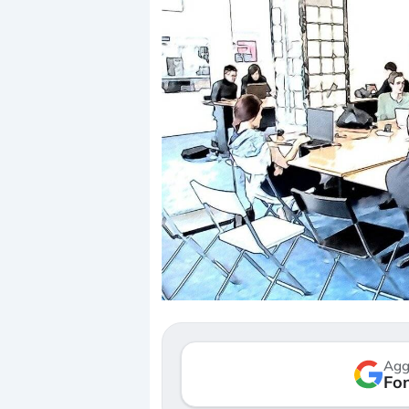
Dalle valutazioni e
correzione. Cosa st
repricing degli ass
Gli investitori stan
mostrando segni d
Agg
verso le (…)
Fon
3 agosto 2026