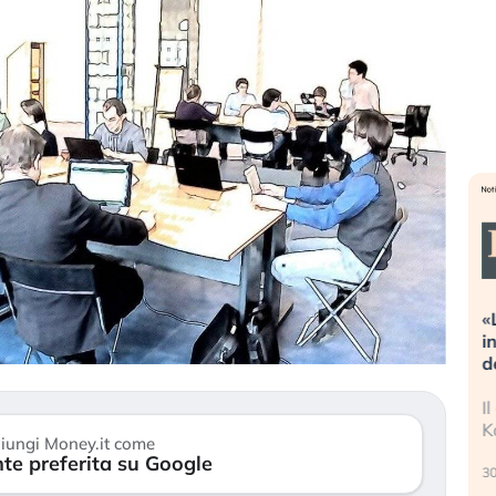
streme alla
«La mia vita è rovinata». Investitori
a guidando il
in preda al panico dopo lo scoppio
et?
della bolla AI
no finalmente
Il crollo della bolla AI travolge il
i stanchezza
Kospi, mentre gli investitori retail (…)
iungi Money.it come
te preferita su Google
30 luglio 2026