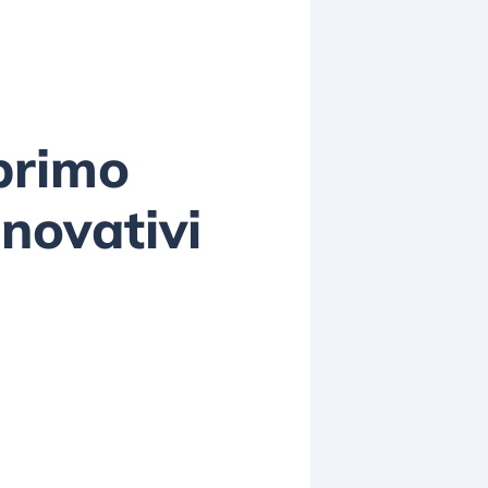
primo
novativi