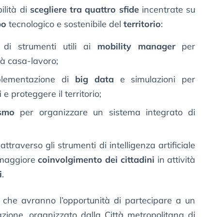
ilità di
scegliere tra quattro sfide
incentrate su
po
tecnologico e sostenibile del
territorio
:
 di strumenti utili ai
mobility manager
per
ità casa-lavoro;
mplementazione di
big data
e simulazioni per
i
e proteggere il territorio;
ismo
per organizzare un sistema integrato di
ttraverso gli strumenti di intelligenza artificiale
n maggiore
coinvolgimento dei cittadini
in attività
i
.
, che avranno l’opportunità di partecipare a un
one, organizzato dalla Città metropolitana di