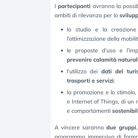
I
partecipanti
avranno la possib
ambiti di rilevanza per lo
svilup
lo studio e la creazione
l’ottimizzazione della mobil
le proposte d’uso e l’i
prevenire calamità natural
l’utilizzo dei
dati del tur
trasporti e servizi
;
la promozione e lo stimolo, a
e Internet of Things, di u
e comportamenti
sostenibil
A vincere saranno
due gruppi
programma immersivo di formazi