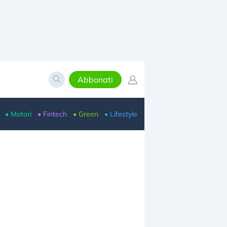
Abbonati
• Motori
• Fintech
• Green
• Lifestyle