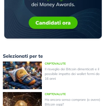
Selezionati per te
CRIPTOVALUTE
Il risveglio dei Bitcoin dimenticati e il
possibile impatto dei wallet fermi da
16 anni
CRIPTOVALUTE
Ha ancora senso comprare (o avere)
Bitcoin oggi?