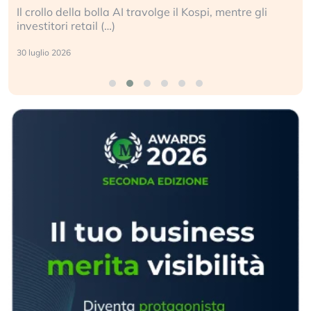
La ricchezza mondiale cresce, ma è sempre più
sganciata dall’economia reale. (…)
24 luglio 2026