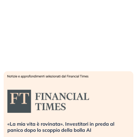
Quando la finanza pesa più dell’economia reale.
L’America sta ripetendo gli errori del 2008?