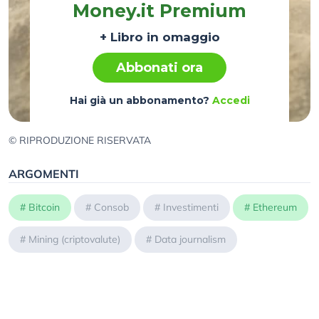
Money.it Premium
+ Libro in omaggio
Abbonati ora
Hai già un abbonamento?
Accedi
© RIPRODUZIONE RISERVATA
ARGOMENTI
#
Bitcoin
#
Consob
#
Investimenti
#
Ethereum
#
Mining (criptovalute)
#
Data journalism