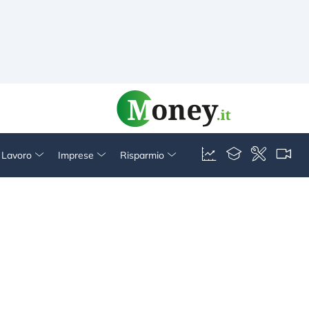
& Lavoro
Imprese
Risparmio