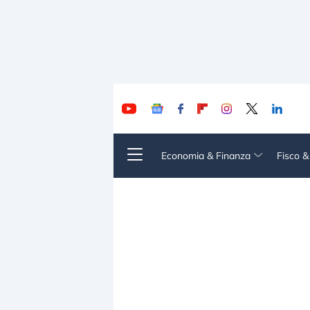
Economia & Finanza
Fisco 