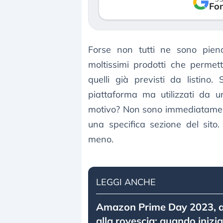
so le (…)
Fon
30 luglio 2026
gosto 2026
Forse non tutti ne sono pie
moltissimi prodotti che permett
quelli già previsti da listino.
piattaforma ma utilizzati da un
motivo? Non sono immediatamente 
una specifica sezione del sito
meno.
LEGGI ANCHE
Amazon Prime Day 2023, al 
alla rovescia: quando inizia