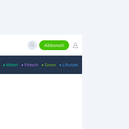
Abbonati
• Motori
• Fintech
• Green
• Lifestyle