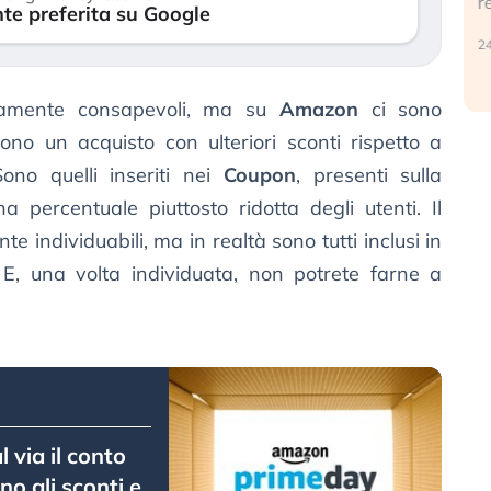
reale. (…)
te preferita su Google
17
24 luglio 2026
namente consapevoli, ma su
Amazon
ci sono
ono un acquisto con ulteriori sconti rispetto a
 Sono quelli inseriti nei
Coupon
, presenti sulla
a percentuale piuttosto ridotta degli utenti. Il
individuabili, ma in realtà sono tutti inclusi in
. E, una volta individuata, non potrete farne a
via il conto
no gli sconti e