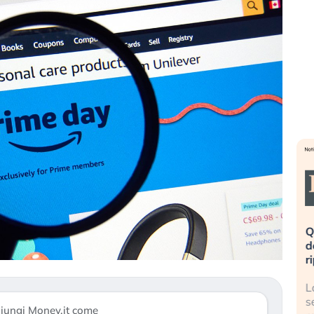
». Investitori
Quando la finanza pesa più
R
o lo scoppio
dell’economia reale. L’America sta
S
ripetendo gli errori del 2008?
s
travolge il
La ricchezza mondiale cresce, ma è
G
itori retail (…)
sempre più sganciata dall’economia
i
iungi Money.it come