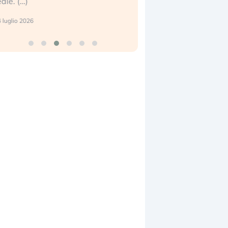
center e le big (…)
 luglio 2026
9 luglio 2026