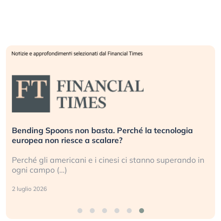
Bending Spoons non basta. Perché la tecnologia
D
europea non riesce a scalare?
g
Perché gli americani e i cinesi ci stanno superando in
G
ogni campo (…)
s
2 luglio 2026
3 