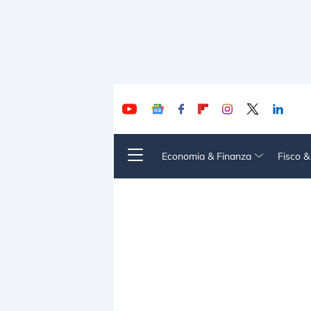
Economia & Finanza
Fisco 