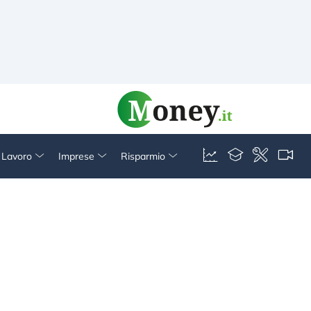
& Lavoro
Imprese
Risparmio