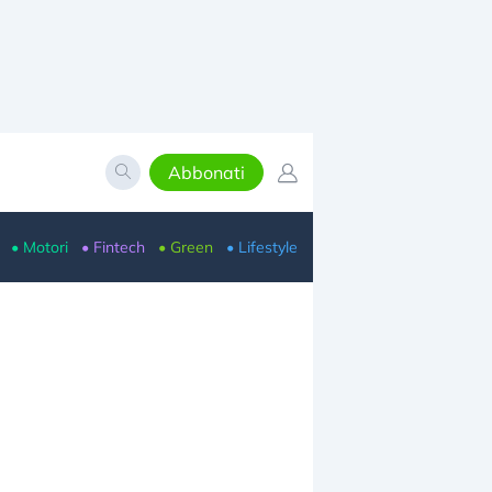
Abbonati
• Motori
• Fintech
• Green
• Lifestyle