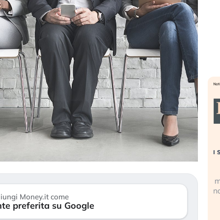
». Investitori
Quando la finanza pesa più
R
o lo scoppio
dell’economia reale. L’America sta
S
ripetendo gli errori del 2008?
s
travolge il
La ricchezza mondiale cresce, ma è
G
itori retail (…)
sempre più sganciata dall’economia
i
iungi Money.it come
reale. (…)
te preferita su Google
17
24 luglio 2026