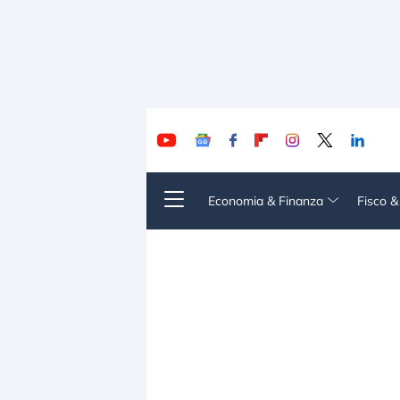
Economia & Finanza
Fisco 