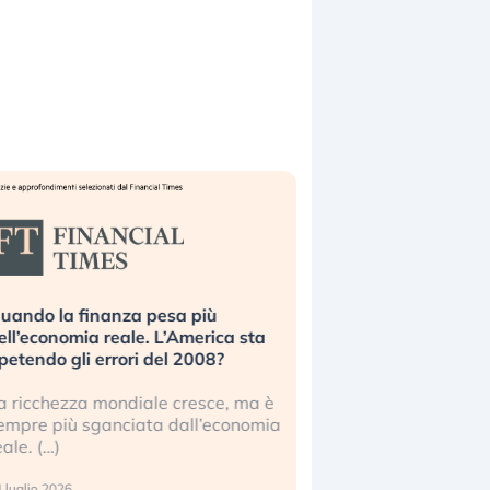
uando la finanza pesa più
Russia e Cina pronti
ell’economia reale. L’America sta
Starlink. Gli investit
ipetendo gli errori del 2008?
sottovalutando il ris
a ricchezza mondiale cresce, ma è
Gli investitori tech c
empre più sganciata dall’economia
ignorare il rischio geop
eale. (…)
17 luglio 2026
 luglio 2026