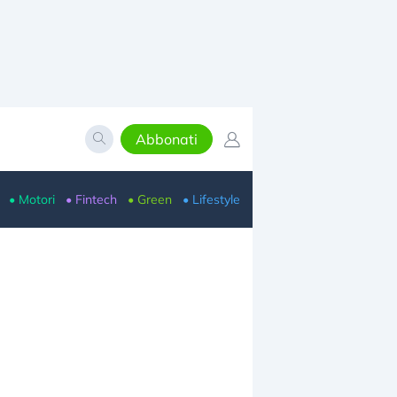
Abbonati
• Motori
• Fintech
• Green
• Lifestyle