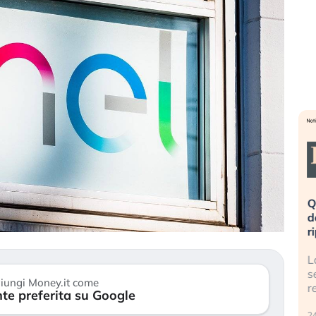
eme alla
«La mia vita è rovinata». Investitori
Q
uidando il
in preda al panico dopo lo scoppio
d
della bolla AI
r
finalmente
Il crollo della bolla AI travolge il
L
tanchezza
Kospi, mentre gli investitori retail (…)
s
iungi Money.it come
r
te preferita su Google
30 luglio 2026
24