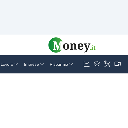
& Lavoro
Imprese
Risparmio