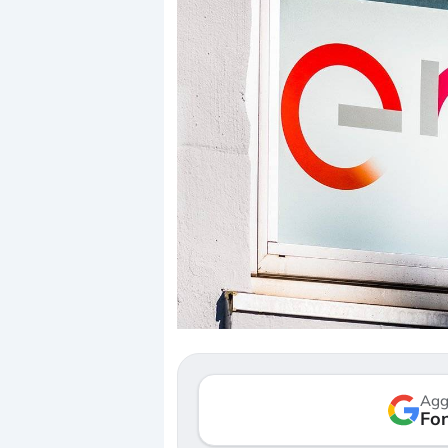
Dalle valutazioni estr
correzione. Cosa sta g
repricing degli asset?
Gli investitori stanno 
mostrando segni di s
Agg
verso le (…)
Fon
3 agosto 2026