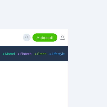
Abbonati
• Motori
• Fintech
• Green
• Lifestyle