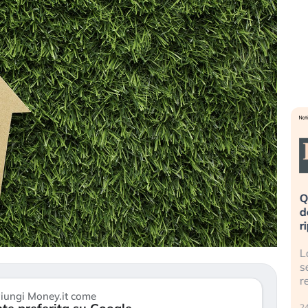
eme alla
«La mia vita è rovinata». Investitori
Q
uidando il
in preda al panico dopo lo scoppio
d
della bolla AI
r
finalmente
Il crollo della bolla AI travolge il
L
tanchezza
Kospi, mentre gli investitori retail (…)
s
r
30 luglio 2026
iungi Money.it come
24