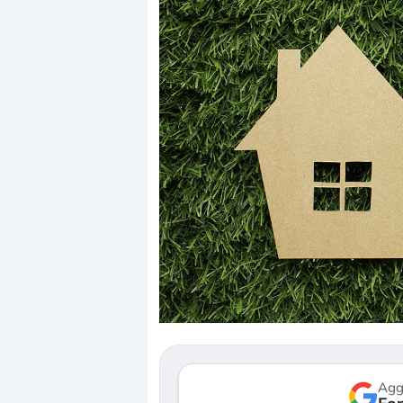
Dalle valutazioni estr
correzione. Cosa sta g
repricing degli asset?
Gli investitori stanno 
mostrando segni di s
verso le (…)
Agg
3 agosto 2026