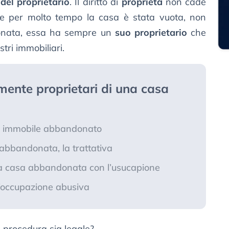
del proprietario
. Il diritto di
proprietà
non cade
e per molto tempo la casa è stata vuota, non
donata, essa ha sempre un
suo proprietario
che
stri immobiliari.
mente proprietari di una casa
n immobile abbandonato
abbandonata, la trattativa
lla casa abbandonata con l’usucapione
 l’occupazione abusiva
 procedura sia legale?