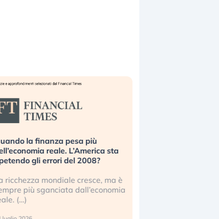
uando la finanza pesa più
Russia e Cina pronti
ell’economia reale. L’America sta
Starlink. Gli investit
ipetendo gli errori del 2008?
sottovalutando il ris
a ricchezza mondiale cresce, ma è
Gli investitori tech c
empre più sganciata dall’economia
ignorare il rischio geop
eale. (…)
17 luglio 2026
 luglio 2026