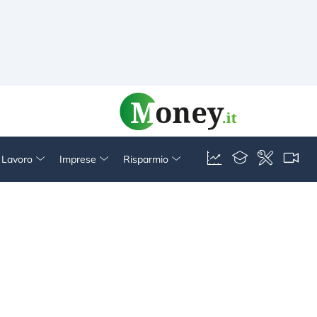
& Lavoro
Imprese
Risparmio