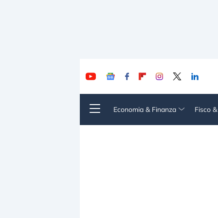
Economia & Finanza
Fisco 