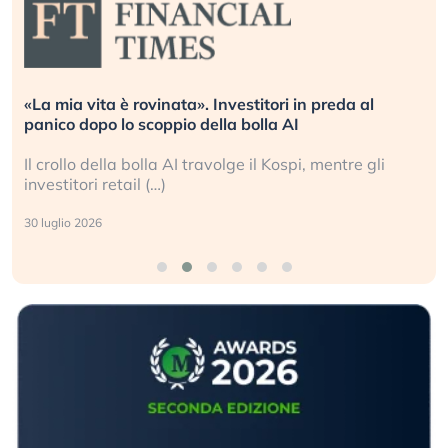
«La mia vita è rovinata». Investitori in preda al
panico dopo lo scoppio della bolla AI
Il crollo della bolla AI travolge il Kospi, mentre gli
investitori retail (…)
30 luglio 2026