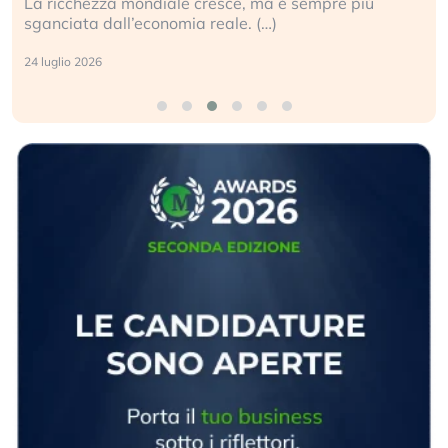
ndiale cresce, ma è sempre più
Gli investitori tech
conomia reale. (…)
geopolitico: il (…)
17 luglio 2026