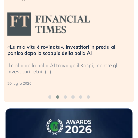
«La mia vita è rovinata». Investitori in preda al
panico dopo lo scoppio della bolla AI
Il crollo della bolla AI travolge il Kospi, mentre gli
investitori retail (…)
30 luglio 2026