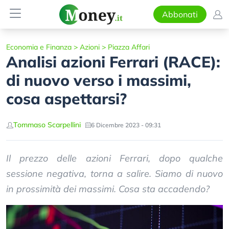
Abbonati
Economia e Finanza
>
Azioni
>
Piazza Affari
Analisi azioni Ferrari (RACE):
di nuovo verso i massimi,
cosa aspettarsi?
Tommaso Scarpellini
6 Dicembre 2023 - 09:31
Il prezzo delle azioni Ferrari, dopo qualche
sessione negativa, torna a salire. Siamo di nuovo
in prossimità dei massimi. Cosa sta accadendo?