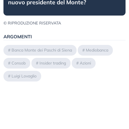
nuovo presidente del Monte?
© RIPRODUZIONE RISERVATA
ARGOMENTI
#
Banca Monte dei Paschi di Siena
#
Mediobanca
#
Consob
#
Insider trading
#
Azioni
#
Luigi Lovaglio