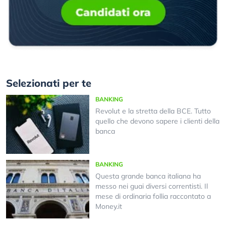
Selezionati per te
BANKING
Revolut e la stretta della BCE. Tutto
quello che devono sapere i clienti della
banca
BANKING
Questa grande banca italiana ha
messo nei guai diversi correntisti. Il
mese di ordinaria follia raccontato a
Money.it