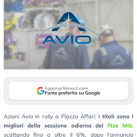
Aggiungi Money.it come
Fonte preferita su Google
Azioni Avio in rally a Piazza Affari:
i titoli sono i
migliori della sessione odierna del
Ftse Mib
,
scattando fino a oltre il 6%, dopo l’annuncio