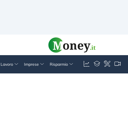
& Lavoro
Imprese
Risparmio