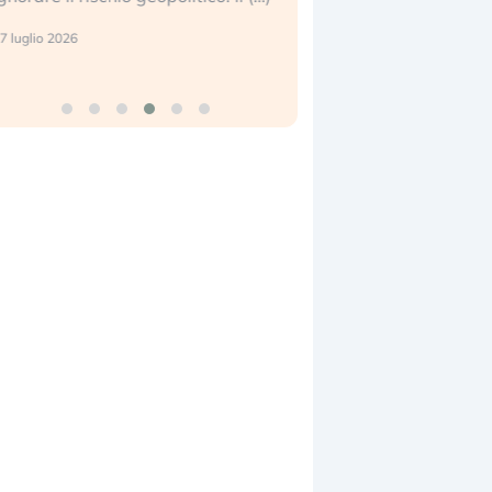
center e le big (…)
 luglio 2026
9 luglio 2026