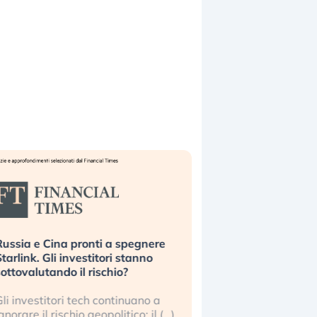
ussia e Cina pronti a spegnere
La grande operazion
tarlink. Gli investitori stanno
insabbiamento sui da
ottovalutando il rischio?
l’AI, spiegata sul Fi
li investitori tech continuano a
Le regole sulla trasp
gnorare il rischio geopolitico: il (…)
sembrano non valere 