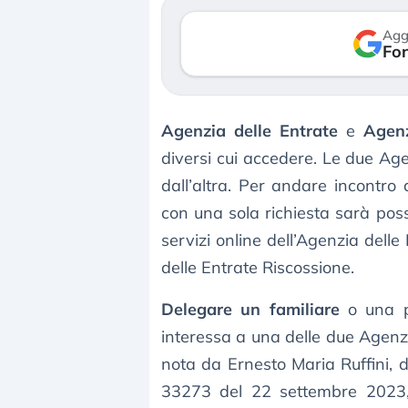
so le (…)
30 luglio 2026
Agg
Fon
gosto 2026
Agenzia delle Entrate
e
Agenz
diversi cui accedere. Le due Agen
dall’altra. Per andare incontro 
con una sola richiesta sarà pos
servizi online dell’Agenzia dell
delle Entrate Riscossione.
Delegare un familiare
o una pe
interessa a una delle due Agenzi
nota da Ernesto Maria Ruffini, d
33273 del 22 settembre 2023, a