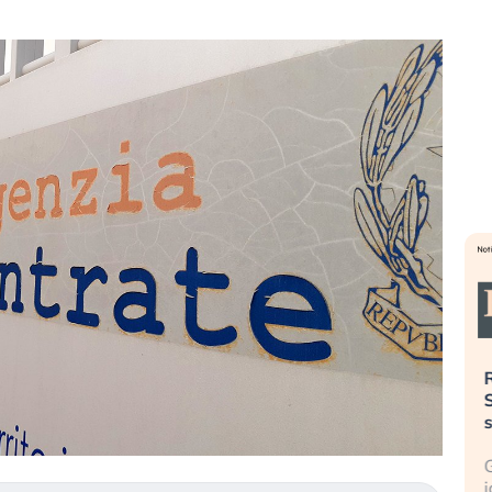
». Investitori
Quando la finanza pesa più
R
o lo scoppio
dell’economia reale. L’America sta
S
ripetendo gli errori del 2008?
s
travolge il
La ricchezza mondiale cresce, ma è
G
itori retail (…)
sempre più sganciata dall’economia
i