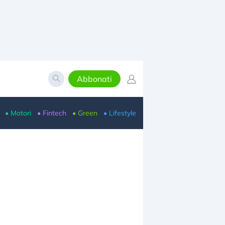
Abbonati
• Motori
• Fintech
• Green
• Lifestyle