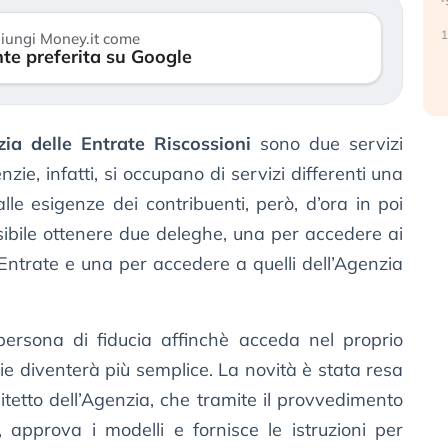
reale. (…)
17
iungi Money.it come
te preferita su Google
24 luglio 2026
ia delle Entrate Riscossioni
sono due servizi
zie, infatti, si occupano di servizi differenti una
alle esigenze dei contribuenti, però, d’ora in poi
sibile ottenere due deleghe, una per accedere ai
e Entrate e una per accedere a quelli dell’Agenzia
rsona di fiducia affinchè acceda nel proprio
e diventerà più semplice. La novità è stata resa
itetto dell’Agenzia, che tramite il provvedimento
pprova i modelli e fornisce le istruzioni per