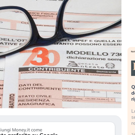
eme alla
«La mia vita è rovinata». Investitori
Q
uidando il
in preda al panico dopo lo scoppio
d
della bolla AI
r
finalmente
Il crollo della bolla AI travolge il
L
tanchezza
Kospi, mentre gli investitori retail (…)
s
r
30 luglio 2026
iungi Money.it come
24