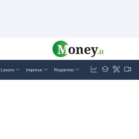
& Lavoro
Imprese
Risparmio