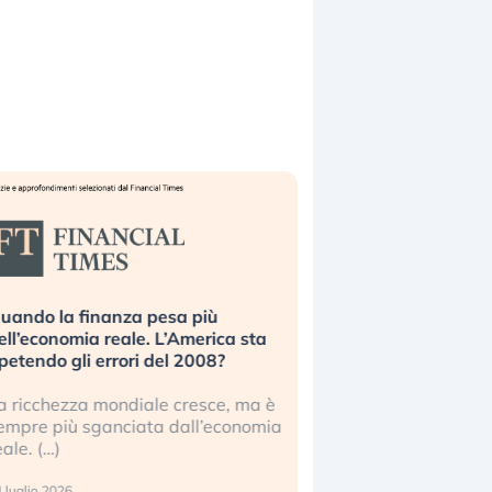
uando la finanza pesa più
Russia e Cina pronti
ell’economia reale. L’America sta
Starlink. Gli investit
ipetendo gli errori del 2008?
sottovalutando il ris
a ricchezza mondiale cresce, ma è
Gli investitori tech c
empre più sganciata dall’economia
ignorare il rischio geop
eale. (…)
17 luglio 2026
 luglio 2026