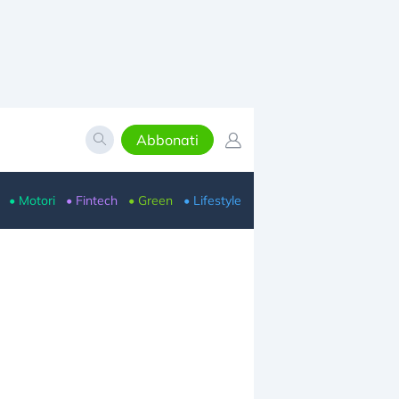
Abbonati
• Motori
• Fintech
• Green
• Lifestyle