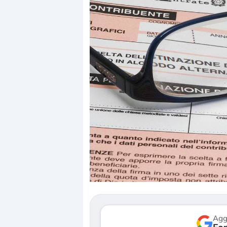
Dalle valutazioni estr
correzione. Cosa sta g
repricing degli asset?
Gli investitori stanno 
mostrando segni di s
verso le (…)
Agg
3 agosto 2026