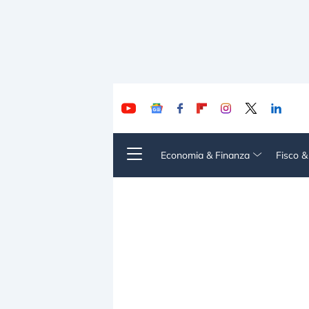
Economia & Finanza
Fisco 