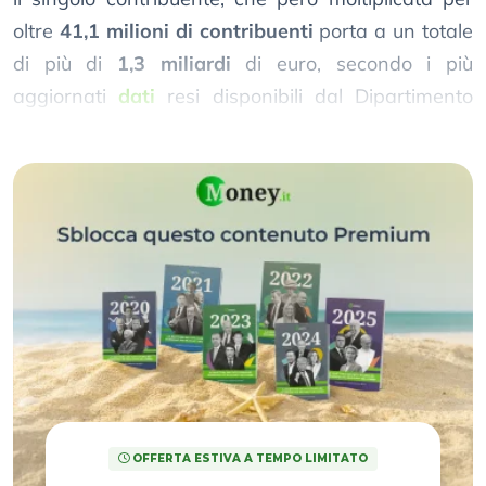
oltre
41,1 milioni di contribuenti
porta a un totale
di più di
1,3 miliardi
di euro, secondo i più
aggiornati
dati
resi disponibili dal Dipartimento
Finanze del Mef (referiti all’anno di imposta 2020).
OFFERTA ESTIVA A TEMPO LIMITATO