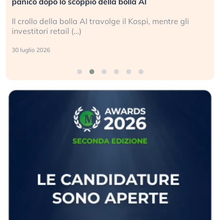
panico dopo lo scoppio della bolla AI
Il crollo della bolla AI travolge il Kospi, mentre gli
investitori retail (…)
30 luglio 2026