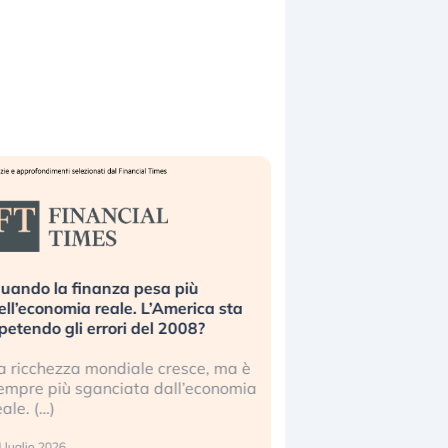
uando la finanza pesa più
Russia e Cina pronti
ell’economia reale. L’America sta
Starlink. Gli investit
ipetendo gli errori del 2008?
sottovalutando il ris
a ricchezza mondiale cresce, ma è
Gli investitori tech c
empre più sganciata dall’economia
ignorare il rischio geop
eale. (…)
17 luglio 2026
 luglio 2026