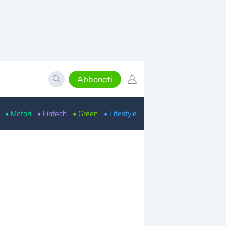
Abbonati
• Motori
• Fintech
• Green
• Lifestyle