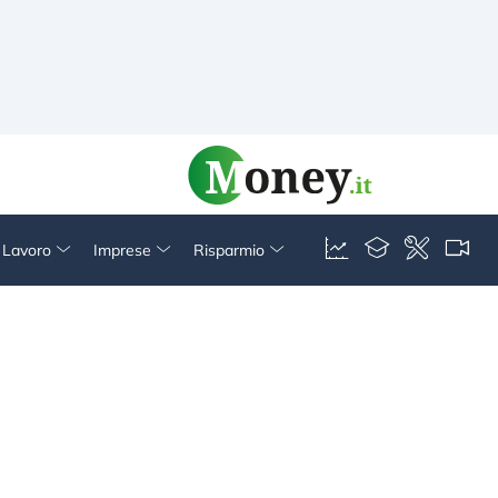
& Lavoro
Imprese
Risparmio