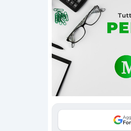
Dalle valutazioni estr
correzione. Cosa sta g
repricing degli asset?
Gli investitori stanno 
mostrando segni di s
Agg
verso le (…)
Fon
3 agosto 2026