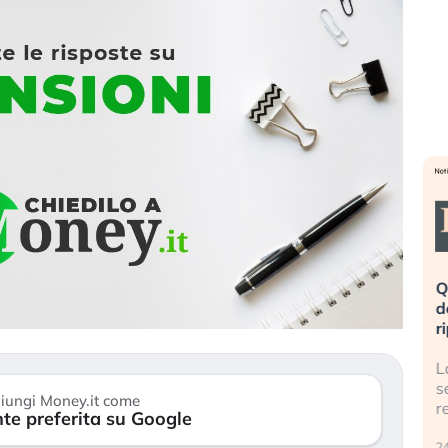
eme alla
«La mia vita è rovinata». Investitori
Q
uidando il
in preda al panico dopo lo scoppio
d
della bolla AI
r
finalmente
Il crollo della bolla AI travolge il
L
tanchezza
Kospi, mentre gli investitori retail (…)
s
iungi Money.it come
r
te preferita su Google
30 luglio 2026
24