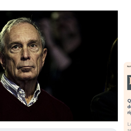
eme alla
«La mia vita è rovinata». Investitori
Q
uidando il
in preda al panico dopo lo scoppio
d
della bolla AI
r
finalmente
Il crollo della bolla AI travolge il
L
tanchezza
Kospi, mentre gli investitori retail (…)
s