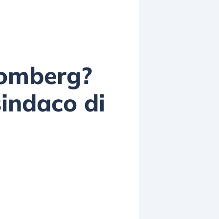
oomberg?
sindaco di