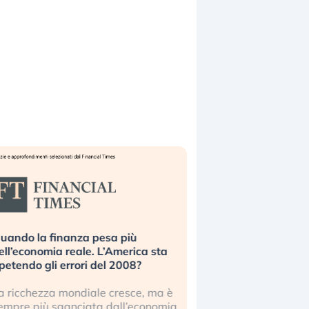
uando la finanza pesa più
Russia e Cina pronti
ell’economia reale. L’America sta
Starlink. Gli investit
ipetendo gli errori del 2008?
sottovalutando il ris
a ricchezza mondiale cresce, ma è
Gli investitori tech c
empre più sganciata dall’economia
ignorare il rischio geop