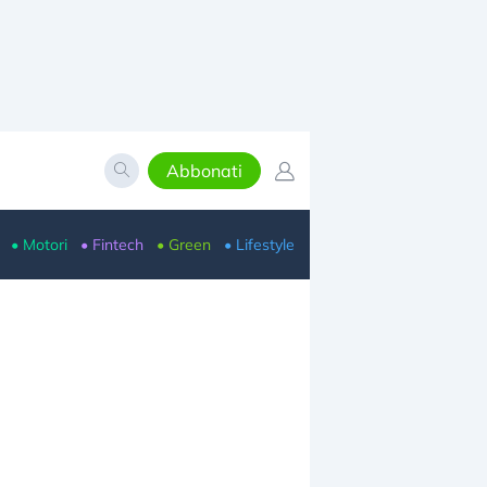
Abbonati
• Motori
• Fintech
• Green
• Lifestyle