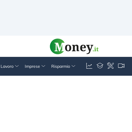
& Lavoro
Imprese
Risparmio