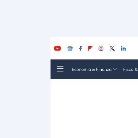
Economia & Finanza
Fisco 