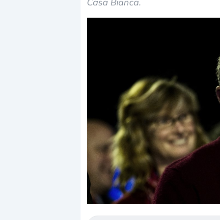
Casa Bianca.
Dalle valutazioni estr
correzione. Cosa sta g
repricing degli asset?
Gli investitori stanno 
mostrando segni di s