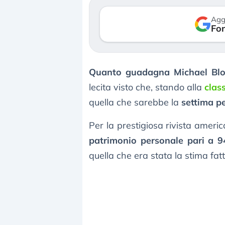
verso le (…)
Agg
Fon
3 agosto 2026
Quanto guadagna Michael Bl
lecita visto che, stando alla
clas
quella che sarebbe la
settima p
Per la prestigiosa rivista amer
patrimonio personale pari a 94
quella che era stata la stima fa