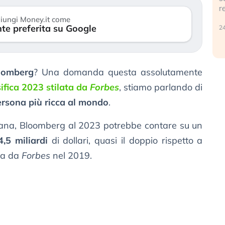
r
30 luglio 2026
iungi Money.it come
te preferita su Google
24
oomberg
? Una domanda questa assolutamente
sifica 2023 stilata da
Forbes
, stiamo parlando di
ersona più ricca al mondo
.
icana, Bloomberg al 2023 potrebbe contare su un
,5 miliardi
di dollari, quasi il doppio rispetto a
tta da
Forbes
nel 2019.