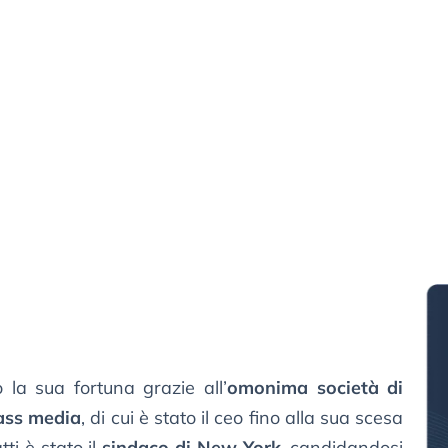
la sua fortuna grazie all’
omonima società di
mass media
, di cui è stato il ceo fino alla sua scesa
tti è stato il
sindaco di New York
, candidandosi